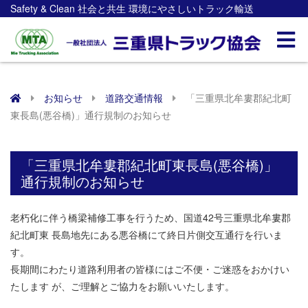
Safety & Clean 社会と共生 環境にやさしいトラック輸送
お知らせ
道路交通情報
「三重県北牟婁郡紀北町
東長島(悪谷橋)」通行規制のお知らせ
「三重県北牟婁郡紀北町東長島(悪谷橋)」
通行規制のお知らせ
老朽化に伴う橋梁補修工事を行うため、国道42号三重県北牟婁郡
紀北町東 長島地先にある悪谷橋にて終日片側交互通行を行いま
す。
長期間にわたり道路利用者の皆様にはご不便・ご迷惑をおかけい
たします が、ご理解とご協力をお願いいたします。