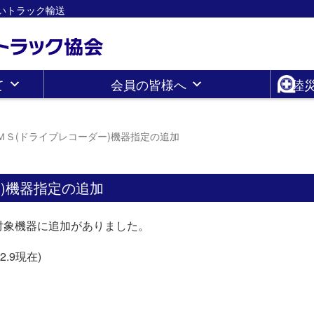
さしいトラック輸送
て
会員の皆様へ
陸
ＭＳ(ドライブレコーダー)機器指定の追加
)機器指定の追加
対象機器に追加がありました。
.9現在)