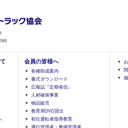
1
095
て
会員の皆様へ
各種助成案内
書式ダウンロード
広報誌『定期発信』
人材確保事業
物品販売
教育用DVD貸出
へ
初任運転者指導教育
運行管理者・整備管理者