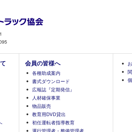
1
095
て
会員の皆様へ
各種助成案内
書式ダウンロード
広報誌『定期発信』
人材確保事業
物品販売
教育用DVD貸出
へ
初任運転者指導教育
運行管理者・整備管理者