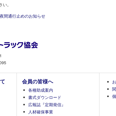
さい。
）夜間通行止めのお知らせ
1
095
て
会員の皆様へ
各種助成案内
書式ダウンロード
広報誌『定期発信』
人材確保事業