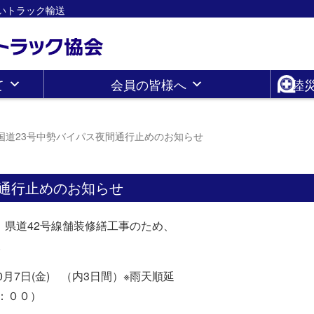
さしいトラック輸送
て
会員の皆様へ
陸
国道23号中勢バイパス夜間通行止めのお知らせ
間通行止めのお知らせ
を、県道42号線舗装修繕工事のため、
。
10月7日(金) （内3日間）※雨天順延
：００）