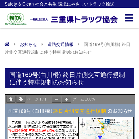
Safety & Clean 社会と共生 環境にやさしいトラック輸送
お知らせ
道路交通情報
国道169号(白川橋) 終日
片側交互通行規制に伴う特車規制のお知らせ
国道169号(白川橋) 終日片側交互通行規制
に伴う特車規制のお知らせ
ページ
1
/
1
ズーム
100%