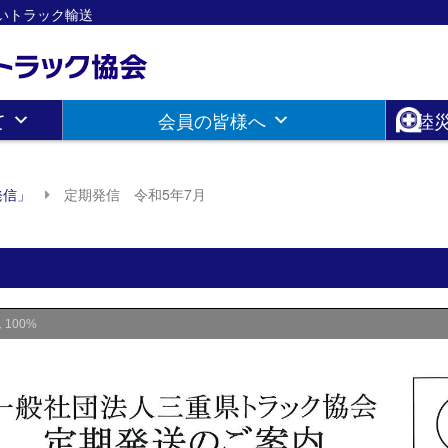
さしいトラック輸送
て
会員の皆様へ
陸
発信」
定期発信 令和5年7月
ム
100%