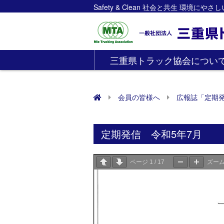
Safety & Clean 社会と共生 環境にや
三重県トラック協会につい
会員の皆様へ
広報誌「定期
定期発信 令和5年7月
ページ
1
/
17
ズー