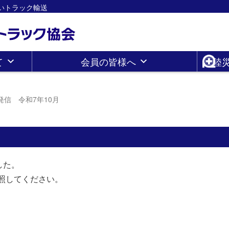
さしいトラック輸送
て
会員の皆様へ
陸
発信 令和7年10月
した。
照してください。