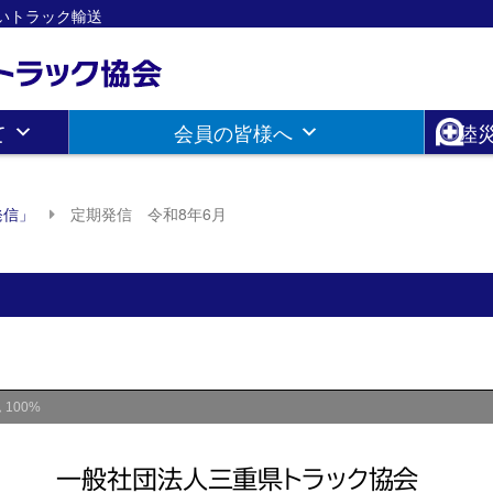
さしいトラック輸送
て
会員の皆様へ
陸
発信」
定期発信 令和8年6月
ム
100%