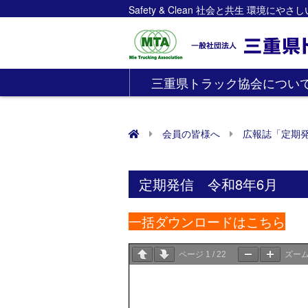
Safety & Clean 社会と共生 環境にや
三重県トラック協会につい
会員の皆様へ
広報誌「定期
定期発信 令和8年6月
一括ダウンロードはこちら
ページ
1
/
22
ズー