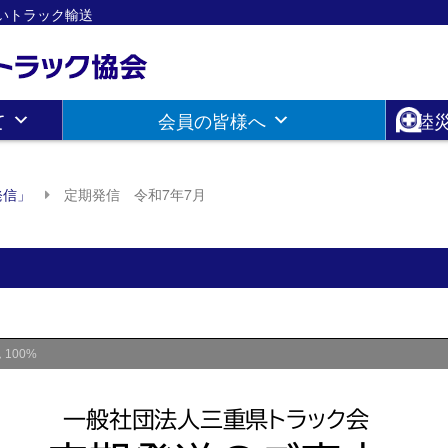
さしいトラック輸送
て
会員の皆様へ
陸
発信」
定期発信 令和7年7月
ム
100%