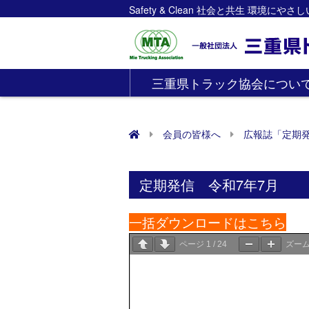
Safety & Clean 社会と共生 環境にや
三重県トラック協会につい
会員の皆様へ
広報誌「定期
定期発信 令和7年7月
一括ダウンロードはこちら
ページ
1
/
24
ズー